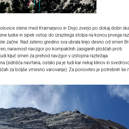
ovice stene med Kramarjevo in Divjo zverjo po dokaj dobri skal
ene luske in sipek vstop do izrazitega stolpa na koncu prvega raz
ele začne. Nad zeleno gredino sva ubrala linijo desno od smeri B
zveri, naravnost navzgor po kompaktnih zasiganih ploščah proti
 tudi ključ smeri za prehod navzgor v izstopna raztežaja.
 (sidrišča navrtana, ostalo pa je tudi kar nekaj klinov in svedrov
čah za boljše vmesno varovanje). Za ponovitev je potrebnih še 