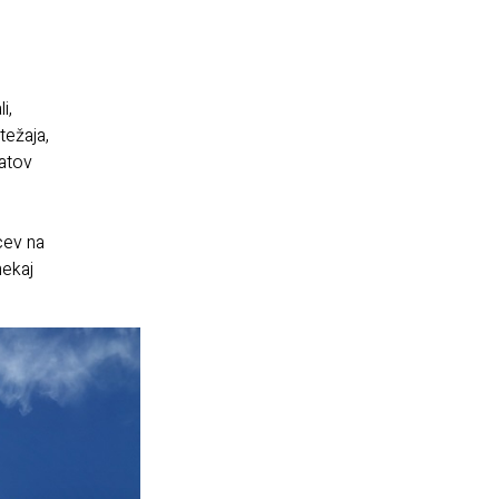
i,
težaja,
ratov
cev na
nekaj