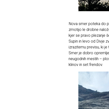
Nova smer poteka do pol
zmotijo le drobne nalož
kjer se pravo plezanje š
Supin in levo od Divje 
izrazitemu previsu, ki je
Smer je dobro opremljena
neugodnih mestih – ploš
klinov in set frendov.