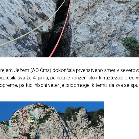
ndrejem Ježem (AO Črna) dokončala prvenstveno smer v severov
zkusila sva že 4. junija, pa naju je »prizemljilo« tri raztežaje pred
opreme, pa tudi hladni veter je pripomogel k temu, da sva se spus