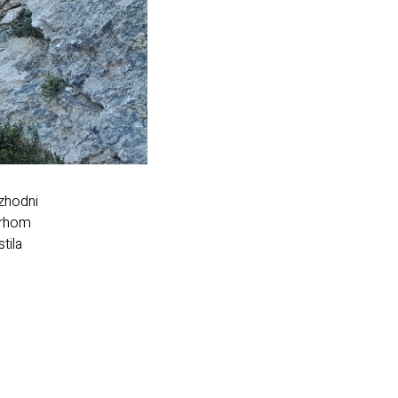
zhodni
 vrhom
tila