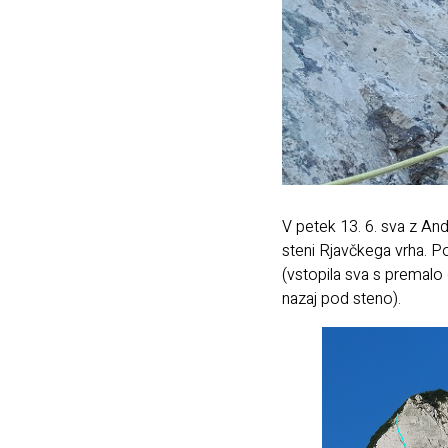
V petek 13. 6. sva z A
steni Rjavčkega vrha. Poi
(vstopila sva s premalo 
nazaj pod steno).